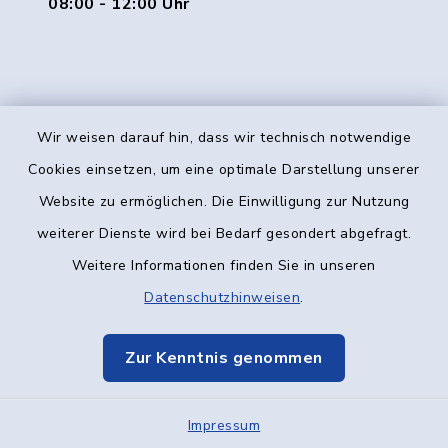
08:00 - 12:00 Uhr
Wir weisen darauf hin, dass wir technisch notwendige
Kontakt
Cookies einsetzen, um eine optimale Darstellung unserer
Website zu ermöglichen. Die Einwilligung zur Nutzung
Barrierefreiheit
weiterer Dienste wird bei Bedarf gesondert abgefragt.
Weitere Informationen finden Sie in unseren
Datenschutz
Datenschutzhinweisen
.
Impressum
Zur Kenntnis genommen
Elektronische Kommunikation
Impressum
Sitemap