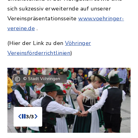
sich sukzessiv erweiternde auf unserer
Vereinspräsentationsseite
www.voehringer-
vereine.de
.
(Hier der Link zu den
Vöhringer
Vereinsförderrichtlinien
)
© Stadt Vöhringen
3/3