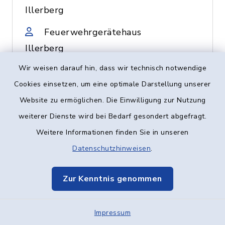
Illerberg
Feuerwehrgerätehaus
Illerberg
Wir weisen darauf hin, dass wir technisch notwendige
07306/953135
Cookies einsetzen, um eine optimale Darstellung unserer
Freiwillige
Website zu ermöglichen. Die Einwilligung zur Nutzung
Feuerwehr
weiterer Dienste wird bei Bedarf gesondert abgefragt.
Vöhringen e. V.
Weitere Informationen finden Sie in unseren
Datenschutzhinweisen
.
Haydnstraße 1, 89269
Zur Kenntnis genommen
Vöhringen
Feuerwehrgerätehaus
Impressum
Vöhringen