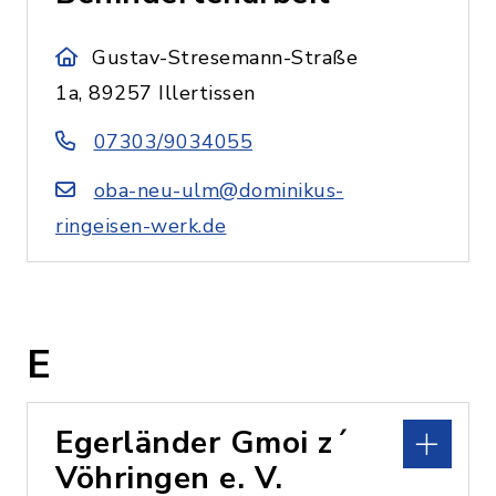
Gustav-Stresemann-Straße
1a, 89257 Illertissen
07303/9034055
oba-neu-ulm@dominikus-
ringeisen-werk.de
E
Egerländer Gmoi z´
Vöhringen e. V.