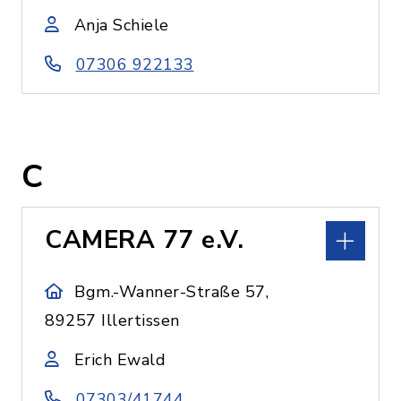
Anja Schiele
07306 922133
C
CAMERA 77 e.V.
Bgm.-Wanner-Straße 57,
89257 Illertissen
Erich Ewald
07303/41744