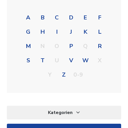
A
B
C
D
E
F
G
H
I
J
K
L
M
N
O
P
Q
R
S
T
U
V
W
X
Y
Z
0-9
Kategorien