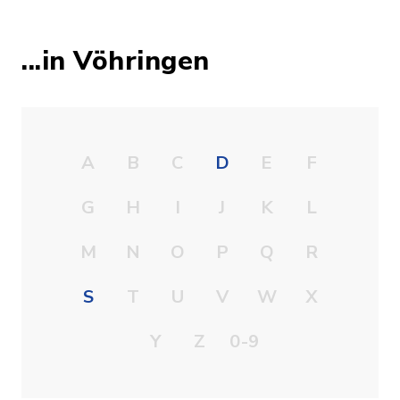
...in Vöhringen
A
B
C
D
E
F
G
H
I
J
K
L
M
N
O
P
Q
R
S
T
U
V
W
X
Y
Z
0-9