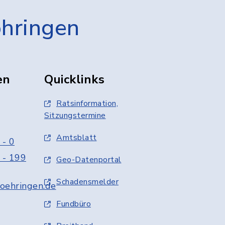
öhringen
en
Quicklinks
Ratsinformation,
Sitzungstermine
Amtsblatt
 - 0
 - 199
Geo-Datenportal
Schadensmelder
oehringen.de
Fundbüro