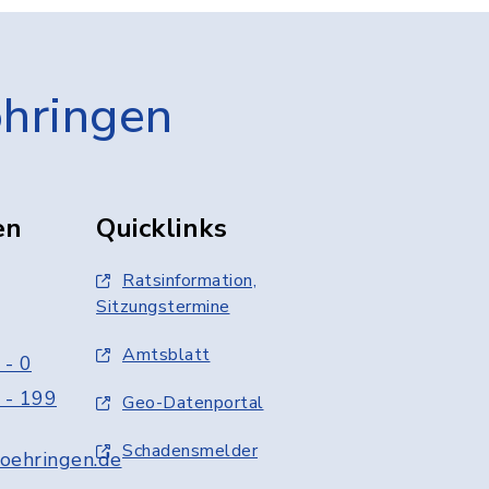
öhringen
en
Quicklinks
Ratsinformation,
Sitzungstermine
Amtsblatt
 - 0
 - 199
Geo-Datenportal
Schadensmelder
oehringen.de