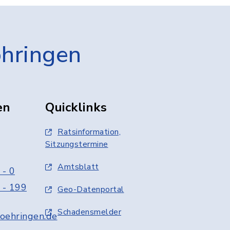
öhringen
en
Quicklinks
Ratsinformation,
Sitzungstermine
Amtsblatt
 - 0
 - 199
Geo-Datenportal
Schadensmelder
oehringen.de