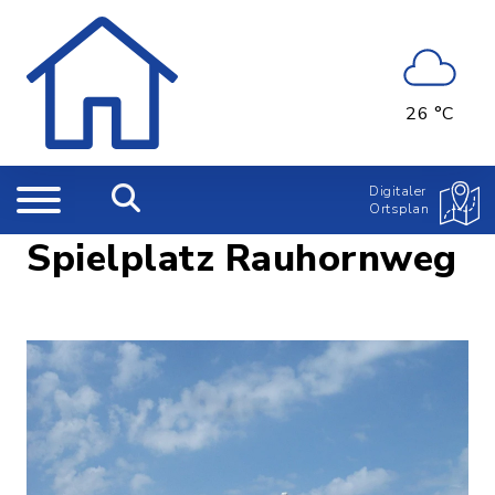
26 °C
Digitaler
Ortsplan
Spielplatz Rauhornweg