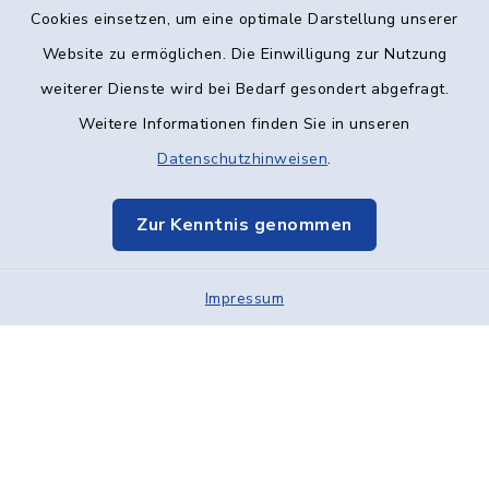
Kontakt
Cookies einsetzen, um eine optimale Darstellung unserer
Website zu ermöglichen. Die Einwilligung zur Nutzung
Barrierefreiheit
weiterer Dienste wird bei Bedarf gesondert abgefragt.
Weitere Informationen finden Sie in unseren
Datenschutz
Datenschutzhinweisen
.
Impressum
Zur Kenntnis genommen
Elektronische Kommunikation
Impressum
Sitemap
Cookie-Einstellungen