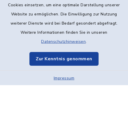
Kontakt
Cookies einsetzen, um eine optimale Darstellung unserer
Website zu ermöglichen. Die Einwilligung zur Nutzung
Barrierefreiheit
weiterer Dienste wird bei Bedarf gesondert abgefragt.
Weitere Informationen finden Sie in unseren
Datenschutz
Datenschutzhinweisen
.
Impressum
Zur Kenntnis genommen
Elektronische Kommunikation
Impressum
Sitemap
Cookie-Einstellungen