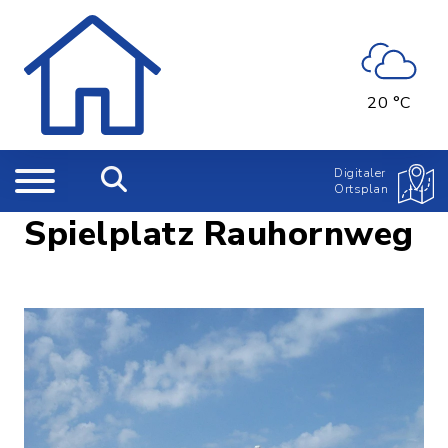
20 °C
Digitaler
Ortsplan
Spielplatz Rauhornweg