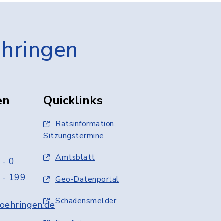
öhringen
en
Quicklinks
Ratsinformation,
Sitzungstermine
Amtsblatt
 - 0
 - 199
Geo-Datenportal
Schadensmelder
oehringen.de