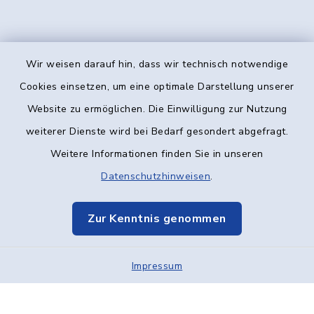
Wir weisen darauf hin, dass wir technisch notwendige
Kontakt
Cookies einsetzen, um eine optimale Darstellung unserer
Website zu ermöglichen. Die Einwilligung zur Nutzung
Barrierefreiheit
weiterer Dienste wird bei Bedarf gesondert abgefragt.
Weitere Informationen finden Sie in unseren
Datenschutz
Datenschutzhinweisen
.
Impressum
Zur Kenntnis genommen
Elektronische Kommunikation
Impressum
Sitemap
Cookie-Einstellungen