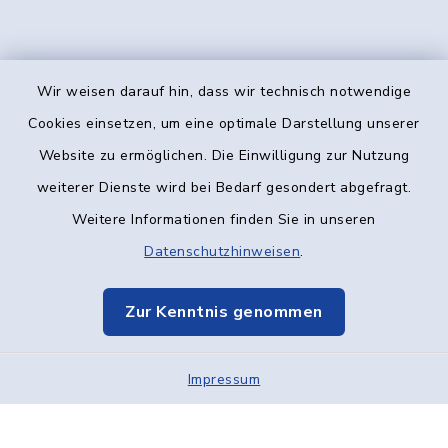
Wir weisen darauf hin, dass wir technisch notwendige
Kontakt
Cookies einsetzen, um eine optimale Darstellung unserer
Website zu ermöglichen. Die Einwilligung zur Nutzung
Barrierefreiheit
weiterer Dienste wird bei Bedarf gesondert abgefragt.
Weitere Informationen finden Sie in unseren
Datenschutz
Datenschutzhinweisen
.
Impressum
Zur Kenntnis genommen
Elektronische Kommunikation
Impressum
Sitemap
Cookie-Einstellungen