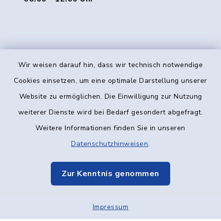
Wir weisen darauf hin, dass wir technisch notwendige
Kontakt
Cookies einsetzen, um eine optimale Darstellung unserer
Website zu ermöglichen. Die Einwilligung zur Nutzung
Barrierefreiheit
weiterer Dienste wird bei Bedarf gesondert abgefragt.
Weitere Informationen finden Sie in unseren
Datenschutz
Datenschutzhinweisen
.
Impressum
Zur Kenntnis genommen
Elektronische Kommunikation
Impressum
Sitemap