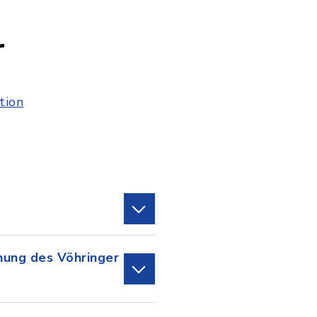
r
tion
hung des Vöhringer