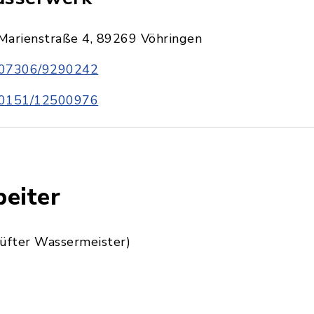
Marienstraße 4, 89269 Vöhringen
07306/9290242
0151/12500976
beiter
üfter Wassermeister)