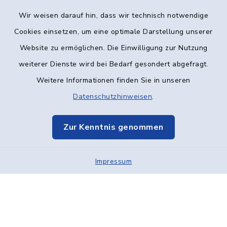
Wir weisen darauf hin, dass wir technisch notwendige
Kontakt
Cookies einsetzen, um eine optimale Darstellung unserer
Website zu ermöglichen. Die Einwilligung zur Nutzung
Barrierefreiheit
weiterer Dienste wird bei Bedarf gesondert abgefragt.
Weitere Informationen finden Sie in unseren
Datenschutz
Datenschutzhinweisen
.
Impressum
Zur Kenntnis genommen
Elektronische Kommunikation
Impressum
Sitemap
Cookie-Einstellungen