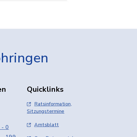
öhringen
en
Quicklinks
Ratsinformation,
Sitzungstermine
Amtsblatt
 - 0