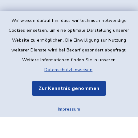
Wir weisen darauf hin, dass wir technisch notwendige
Kontakt
Cookies einsetzen, um eine optimale Darstellung unserer
Website zu ermöglichen. Die Einwilligung zur Nutzung
Barrierefreiheit
weiterer Dienste wird bei Bedarf gesondert abgefragt.
Weitere Informationen finden Sie in unseren
Datenschutz
Datenschutzhinweisen
.
Impressum
Zur Kenntnis genommen
Elektronische Kommunikation
Impressum
Sitemap
Cookie-Einstellungen