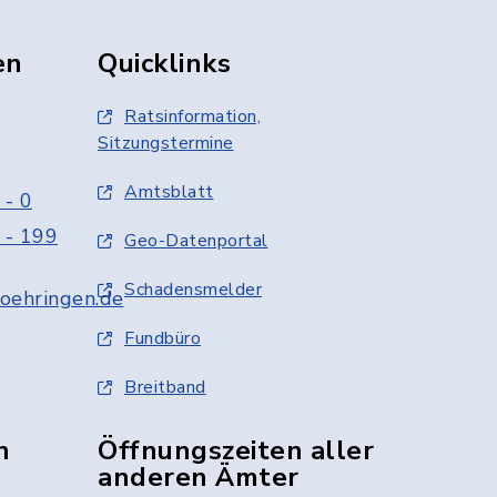
en
Quicklinks
Ratsinformation,
Sitzungstermine
Amtsblatt
 - 0
 - 199
Geo-Datenportal
Schadensmelder
oehringen.de
Fundbüro
Breitband
n
Öffnungszeiten aller
anderen Ämter