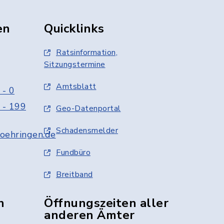
en
Quicklinks
Ratsinformation,
Sitzungstermine
Amtsblatt
 - 0
 - 199
Geo-Datenportal
Schadensmelder
oehringen.de
Fundbüro
Breitband
n
Öffnungszeiten aller
anderen Ämter