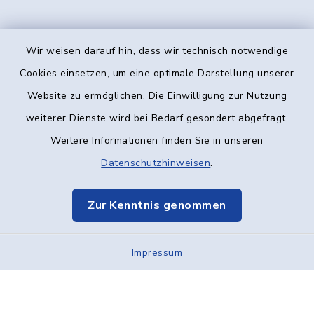
Wir weisen darauf hin, dass wir technisch notwendige
Kontakt
Cookies einsetzen, um eine optimale Darstellung unserer
Website zu ermöglichen. Die Einwilligung zur Nutzung
Barrierefreiheit
weiterer Dienste wird bei Bedarf gesondert abgefragt.
Weitere Informationen finden Sie in unseren
Datenschutz
Datenschutzhinweisen
.
Impressum
Zur Kenntnis genommen
Elektronische Kommunikation
Impressum
Sitemap
Cookie-Einstellungen