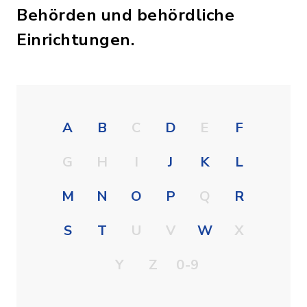
Behörden und behördliche
Einrichtungen.
A
B
C
D
E
F
G
H
I
J
K
L
M
N
O
P
Q
R
S
T
U
V
W
X
Y
Z
0-9