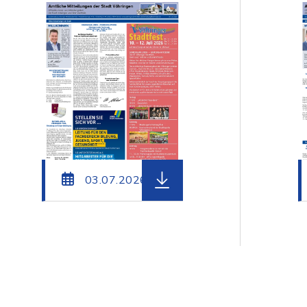
teiname: Amtsblatt_Voehringen_KW28_2026.pdf, Dat
herunterladen (Dateiname:
03.07.2026