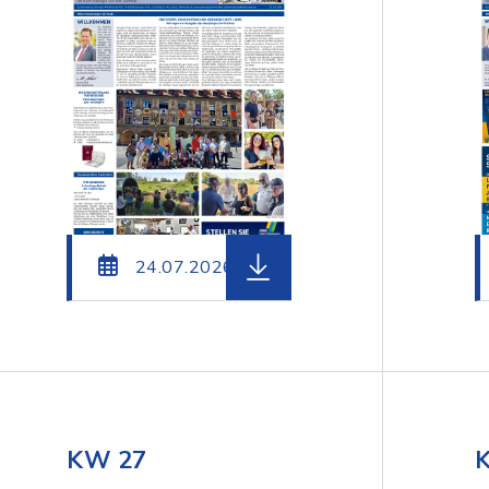
teiname: Amtsblatt_Voehringen_KW31_2026.pdf, Dat
herunterladen (Dateiname:
24.07.2026
KW 27