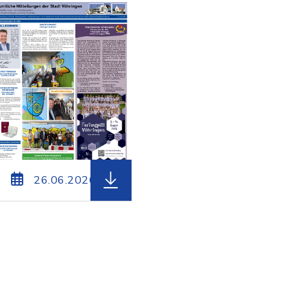
eierweiterung: pdf, Dateigröße: 628,55 KB)
 Amtsblatt_Voehringen_KW27_2026.pdf, Dateierweit
herunterladen (Dateiname: Amtsbla
26.06.2026