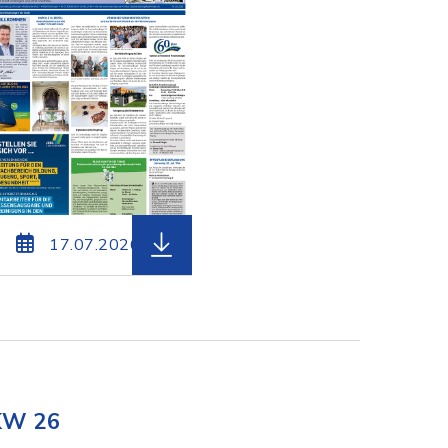
eierweiterung: pdf, Dateigröße: 673,66 KB)
 Amtsblatt_Voehringen_KW30_2026.pdf, Dateierweit
herunterladen (Dateiname: Amtsbla
17.07.2026
KW 26