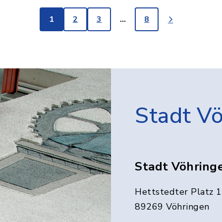
1
2
3
…
8
Stadt V
Stadt Vöhring
Hettstedter Platz 1
89269 Vöhringen