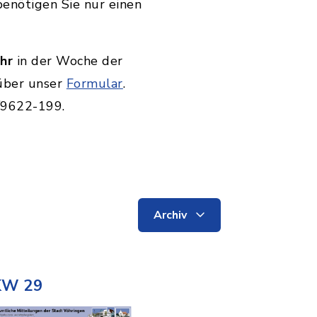
enötigen Sie nur einen
hr
in der Woche der
über unser
Formular
.
6/9622-199.
Archiv
KW 29