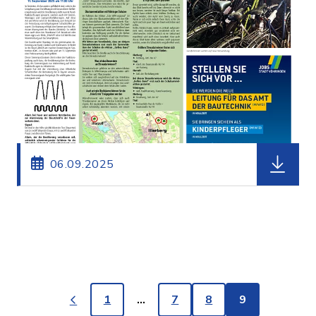
herunterl
06.09.2025
1
…
7
8
9