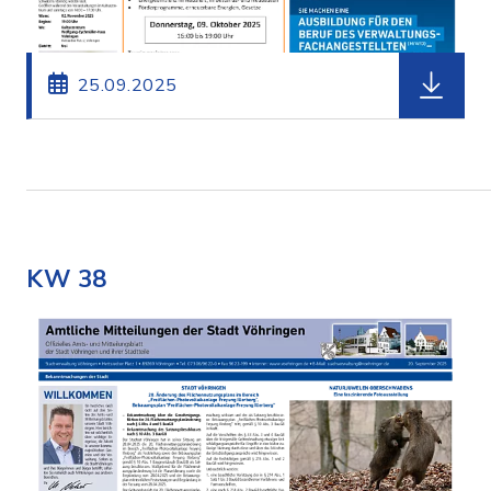
herunterl
25.09.2025
KW 38