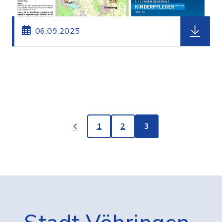
herunterl
06.09.2025
1
2
3