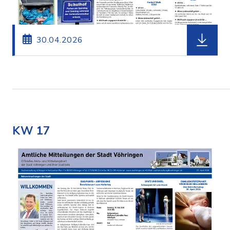
herunterl
30.04.2026
KW 17