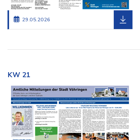
herunterl
29.05.2026
KW 21