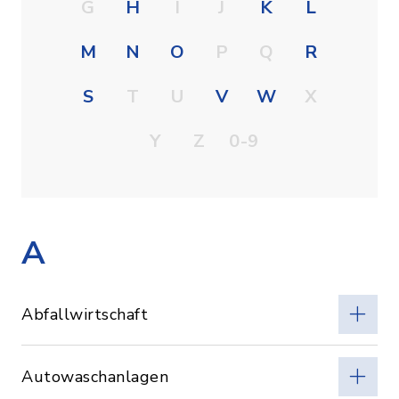
G
H
I
J
K
L
M
N
O
P
Q
R
S
T
U
V
W
X
Y
Z
0-9
A
Abfallwirtschaft
Autowaschanlagen