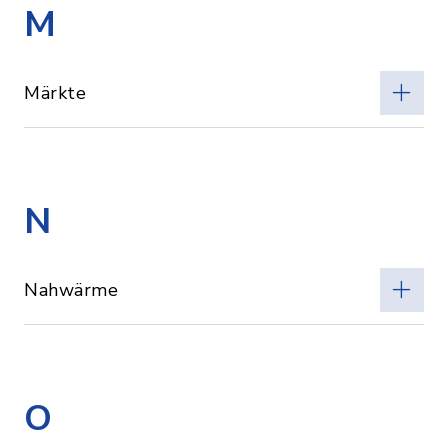
M
Märkte
N
Nahwärme
O