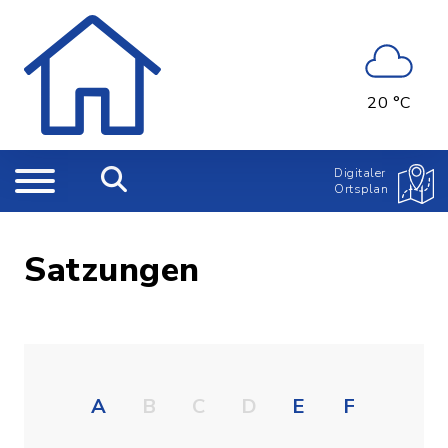
20 °C
Digitaler
Ortsplan
Satzungen
A
B
C
D
E
F