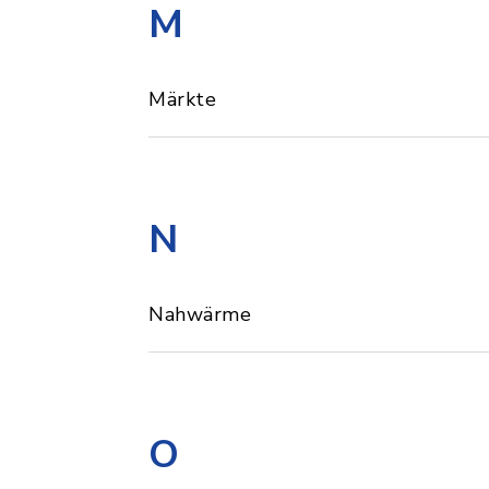
M
Märkte
N
Nahwärme
O