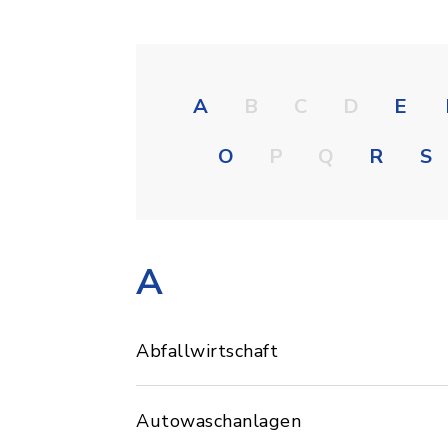
A
B
C
D
E
O
P
Q
R
S
A
Abfallwirtschaft
Autowaschanlagen