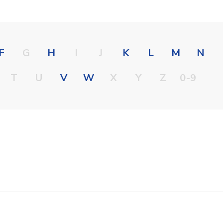
F
G
H
I
J
K
L
M
N
T
U
V
W
X
Y
Z
0-9