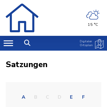
15 °C
Digitaler
Ortsplan
Satzungen
A
B
C
D
E
F