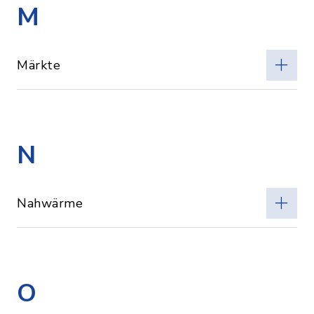
M
Märkte
N
Nahwärme
O