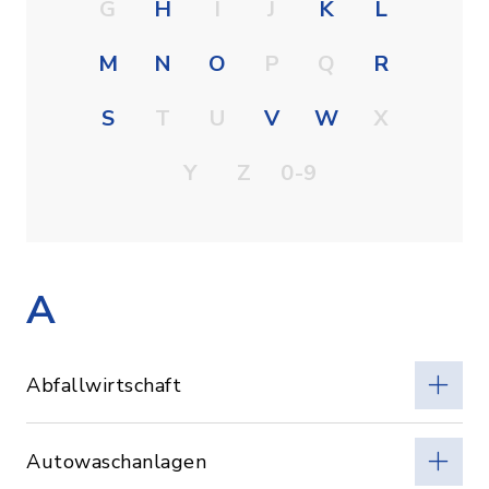
G
H
I
J
K
L
M
N
O
P
Q
R
S
T
U
V
W
X
Y
Z
0-9
A
Abfallwirtschaft
Autowaschanlagen