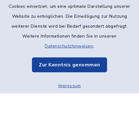
Kontakt
Cookies einsetzen, um eine optimale Darstellung unserer
Website zu ermöglichen. Die Einwilligung zur Nutzung
Barrierefreiheit
weiterer Dienste wird bei Bedarf gesondert abgefragt.
Weitere Informationen finden Sie in unseren
Datenschutz
Datenschutzhinweisen
.
Impressum
Zur Kenntnis genommen
Elektronische Kommunikation
Impressum
Sitemap
Cookie-Einstellungen