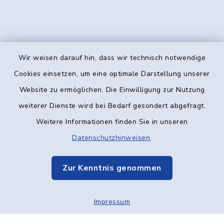
Wir weisen darauf hin, dass wir technisch notwendige
Kontakt
Cookies einsetzen, um eine optimale Darstellung unserer
Website zu ermöglichen. Die Einwilligung zur Nutzung
Barrierefreiheit
weiterer Dienste wird bei Bedarf gesondert abgefragt.
Weitere Informationen finden Sie in unseren
Datenschutz
Datenschutzhinweisen
.
Impressum
Zur Kenntnis genommen
Elektronische Kommunikation
Impressum
Sitemap