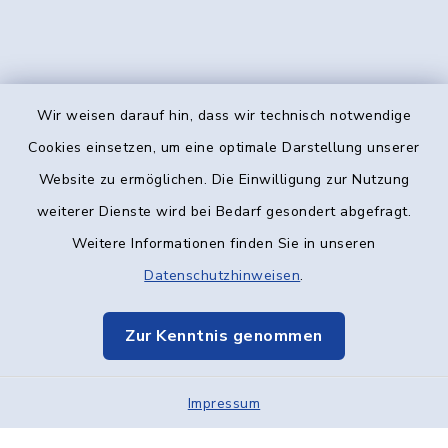
Wir weisen darauf hin, dass wir technisch notwendige
Kontakt
Cookies einsetzen, um eine optimale Darstellung unserer
Website zu ermöglichen. Die Einwilligung zur Nutzung
Barrierefreiheit
weiterer Dienste wird bei Bedarf gesondert abgefragt.
Weitere Informationen finden Sie in unseren
Datenschutz
Datenschutzhinweisen
.
Impressum
Zur Kenntnis genommen
Elektronische Kommunikation
Impressum
Sitemap