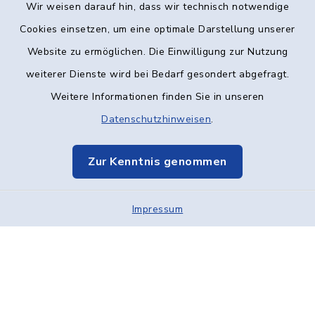
Wir weisen darauf hin, dass wir technisch notwendige
Kontakt
Cookies einsetzen, um eine optimale Darstellung unserer
Website zu ermöglichen. Die Einwilligung zur Nutzung
Barrierefreiheit
weiterer Dienste wird bei Bedarf gesondert abgefragt.
Weitere Informationen finden Sie in unseren
Datenschutz
Datenschutzhinweisen
.
Impressum
Zur Kenntnis genommen
Elektronische Kommunikation
Impressum
Sitemap
Cookie-Einstellungen