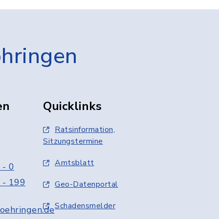
öhringen
en
Quicklinks
Ratsinformation,
Sitzungstermine
Amtsblatt
 - 0
 - 199
Geo-Datenportal
Schadensmelder
oehringen.de