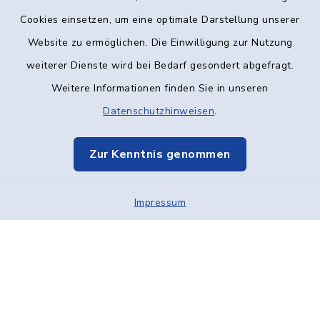
Kontakt
Cookies einsetzen, um eine optimale Darstellung unserer
Website zu ermöglichen. Die Einwilligung zur Nutzung
Barrierefreiheit
weiterer Dienste wird bei Bedarf gesondert abgefragt.
Weitere Informationen finden Sie in unseren
Datenschutz
Datenschutzhinweisen
.
Impressum
Zur Kenntnis genommen
Elektronische Kommunikation
Impressum
Sitemap
Cookie-Einstellungen