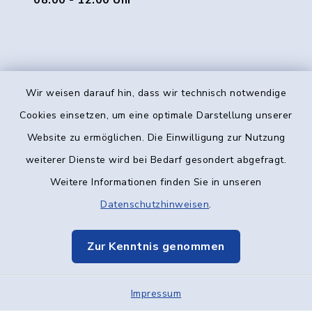
08:00 - 12:00 Uhr
Wir weisen darauf hin, dass wir technisch notwendige
Kontakt
Cookies einsetzen, um eine optimale Darstellung unserer
Website zu ermöglichen. Die Einwilligung zur Nutzung
Barrierefreiheit
weiterer Dienste wird bei Bedarf gesondert abgefragt.
Weitere Informationen finden Sie in unseren
Datenschutz
Datenschutzhinweisen
.
Impressum
Zur Kenntnis genommen
Elektronische Kommunikation
Impressum
Sitemap