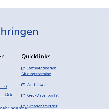
öhringen
en
Quicklinks
Ratsinformation,
Sitzungstermine
Amtsblatt
 - 0
 - 199
Geo-Datenportal
Schadensmelder
oehringen.de