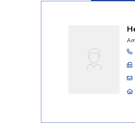
He
Am