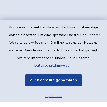
Wir weisen darauf hin, dass wir technisch notwendige
Kontakt
Cookies einsetzen, um eine optimale Darstellung unserer
Website zu ermöglichen. Die Einwilligung zur Nutzung
Barrierefreiheit
weiterer Dienste wird bei Bedarf gesondert abgefragt.
Weitere Informationen finden Sie in unseren
Datenschutz
Datenschutzhinweisen
.
Impressum
Zur Kenntnis genommen
Elektronische Kommunikation
Impressum
Sitemap