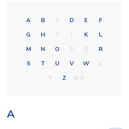
A
B
C
D
E
F
G
H
I
J
K
L
M
N
O
P
Q
R
S
T
U
V
W
X
Y
Z
0-9
A