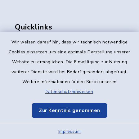
Quicklinks
Ratsinformation, Sitzungstermine
Wir weisen darauf hin, dass wir technisch notwendige
Cookies einsetzen, um eine optimale Darstellung unserer
Amtsblatt
Website zu ermöglichen. Die Einwilligung zur Nutzung
Geo-Datenportal
weiterer Dienste wird bei Bedarf gesondert abgefragt.
Weitere Informationen finden Sie in unseren
Schadensmelder
Datenschutzhinweisen
.
Fundbüro
Breitband
Zur Kenntnis genommen
Öffnungszeiten Bürger- und
Impressum
Sozialbüro