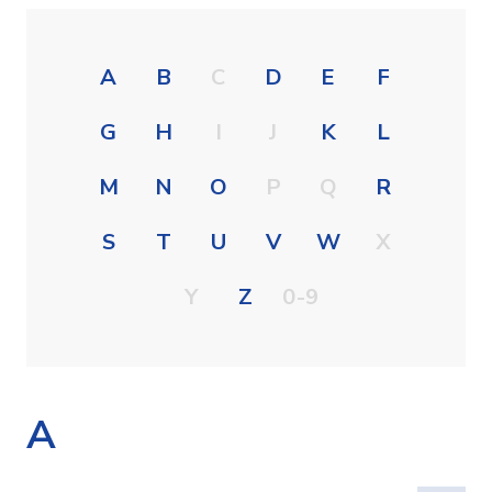
A
B
C
D
E
F
G
H
I
J
K
L
M
N
O
P
Q
R
S
T
U
V
W
X
Y
Z
0-9
A