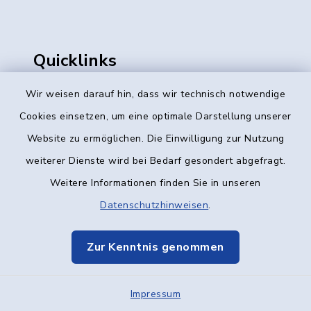
Quicklinks
Ratsinformation, Sitzungstermine
Wir weisen darauf hin, dass wir technisch notwendige
Cookies einsetzen, um eine optimale Darstellung unserer
Amtsblatt
Website zu ermöglichen. Die Einwilligung zur Nutzung
Geo-Datenportal
weiterer Dienste wird bei Bedarf gesondert abgefragt.
Weitere Informationen finden Sie in unseren
Schadensmelder
Datenschutzhinweisen
.
Fundbüro
Breitband
Zur Kenntnis genommen
Öffnungszeiten Bürger- und
Impressum
Sozialbüro