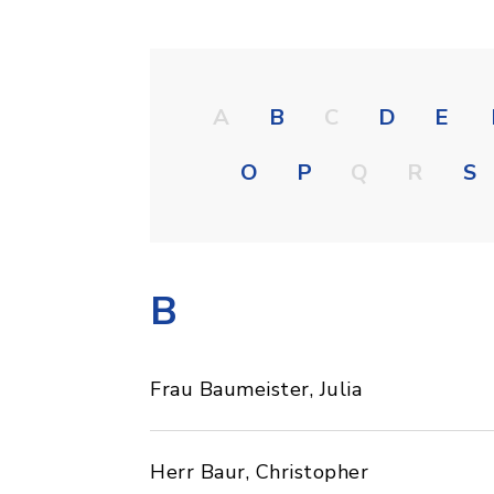
A
B
C
D
E
O
P
Q
R
S
B
Frau Baumeister, Julia
Herr Baur, Christopher