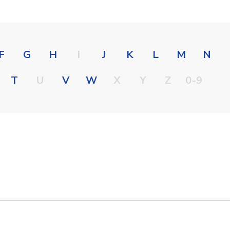
F
G
H
I
J
K
L
M
N
T
U
V
W
X
Y
Z
0-9