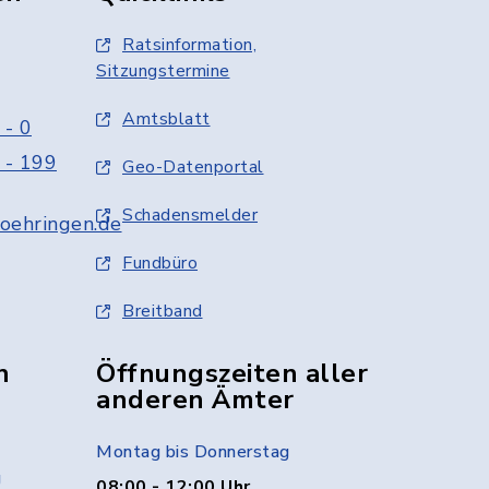
Ratsinformation,
Sitzungstermine
Amtsblatt
 - 0
 - 199
Geo-Datenportal
Schadensmelder
oehringen.de
Fundbüro
Breitband
n
Öffnungszeiten aller
anderen Ämter
Montag bis Donnerstag
g
08:00 - 12:00 Uhr