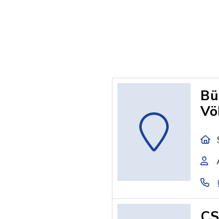
Bü
Vö
CS