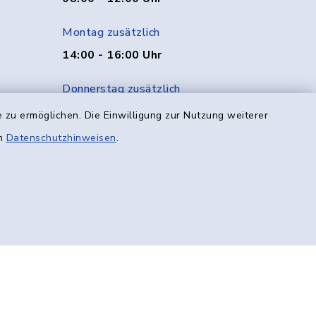
Montag zusätzlich
14:00 - 16:00 Uhr
Donnerstag zusätzlich
14:00 - 18:00 Uhr
 zu ermöglichen. Die Einwilligung zur Nutzung weiterer
en
Datenschutzhinweisen
.
Freitag
08:00 - 12:00 Uhr
efreiheit
Datenschutz
Impressum
munikation
Sitemap