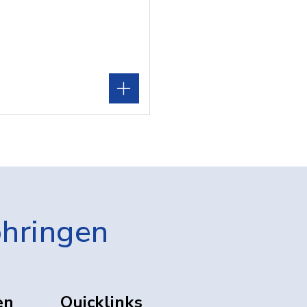
öhringen
en
Quicklinks