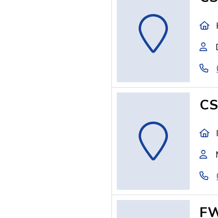
CS
FW