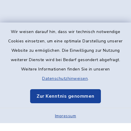
Wir weisen darauf hin, dass wir technisch notwendige
Kontakt
Cookies einsetzen, um eine optimale Darstellung unserer
Website zu ermöglichen. Die Einwilligung zur Nutzung
Barrierefreiheit
weiterer Dienste wird bei Bedarf gesondert abgefragt.
Weitere Informationen finden Sie in unseren
Datenschutz
Datenschutzhinweisen
.
Impressum
Zur Kenntnis genommen
Elektronische Kommunikation
Impressum
Sitemap