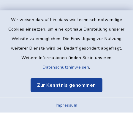
Wir weisen darauf hin, dass wir technisch notwendige
Kontakt
Cookies einsetzen, um eine optimale Darstellung unserer
Website zu ermöglichen. Die Einwilligung zur Nutzung
Barrierefreiheit
weiterer Dienste wird bei Bedarf gesondert abgefragt.
Weitere Informationen finden Sie in unseren
Datenschutz
Datenschutzhinweisen
.
Impressum
Zur Kenntnis genommen
Elektronische Kommunikation
Impressum
Sitemap
Cookie-Einstellungen