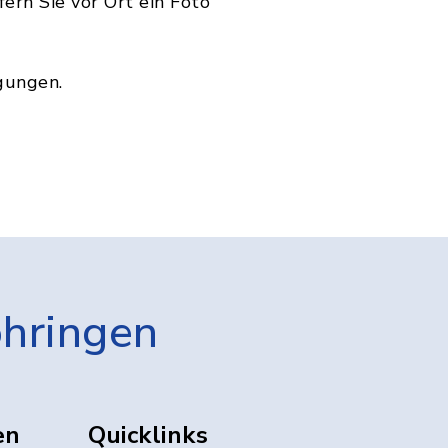
ern Sie vor Ort ein Foto
gungen.
öhringen
en
Quicklinks