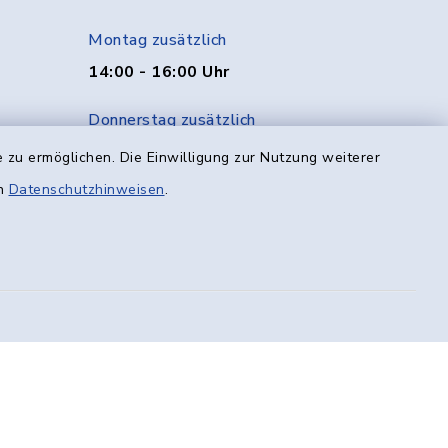
Montag zusätzlich
14:00 - 16:00 Uhr
Donnerstag zusätzlich
14:00 - 18:00 Uhr
 zu ermöglichen. Die Einwilligung zur Nutzung weiterer
en
Datenschutzhinweisen
.
Freitag
08:00 - 12:00 Uhr
efreiheit
Datenschutz
Impressum
munikation
Sitemap