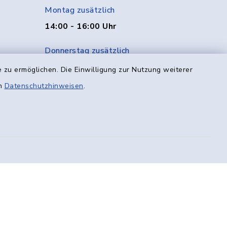
Montag zusätzlich
14:00 - 16:00 Uhr
Donnerstag zusätzlich
14:00 - 18:00 Uhr
 zu ermöglichen. Die Einwilligung zur Nutzung weiterer
en
Datenschutzhinweisen
.
Freitag
08:00 - 12:00 Uhr
efreiheit
Datenschutz
Impressum
munikation
Sitemap
en