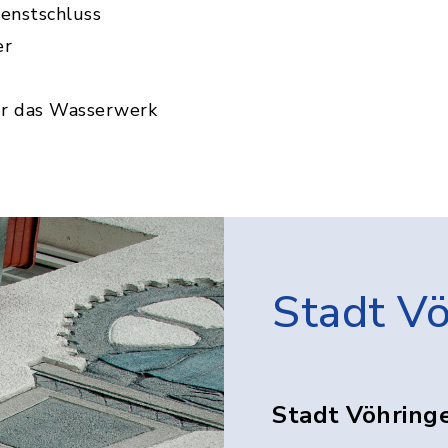
ienstschluss
er
für das Wasserwerk
Stadt V
Stadt Vöhring