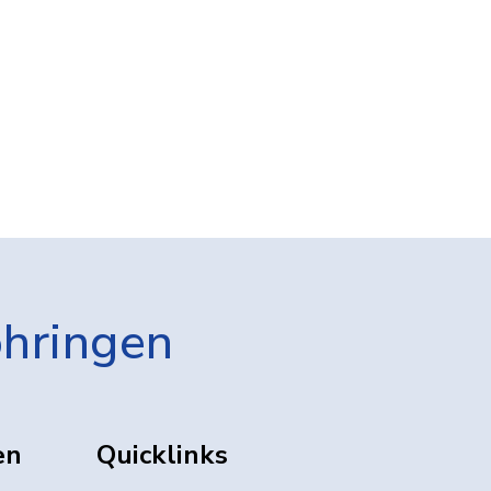
öhringen
en
Quicklinks