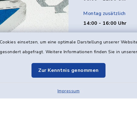
Montag zusätzlich
14:00 - 16:00 Uhr
Donnerstag zusätzlich
Cookies einsetzen, um eine optimale Darstellung unserer Website
14:00 - 18:00 Uhr
 gesondert abgefragt. Weitere Informationen finden Sie in unser
Freitag
Zur Kenntnis genommen
08:00 - 12:00 Uhr
Impressum
Kontakt
Barrier
Elektronische Kom
Cookie-Einstellung