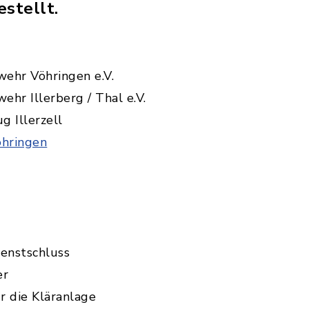
stellt.
wehr Vöhringen e.V.
ehr Illerberg / Thal e.V.
 Illerzell
öhringen
ienstschluss
er
ür die Kläranlage