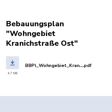
Bebauungsplan
"Wohngebiet
Kranichstraße Ost"
BBPl_Wohngebiet_Kran....pdf
(Dateiname: BBPl_Wohngebiet_Kranichs
4,7 MB