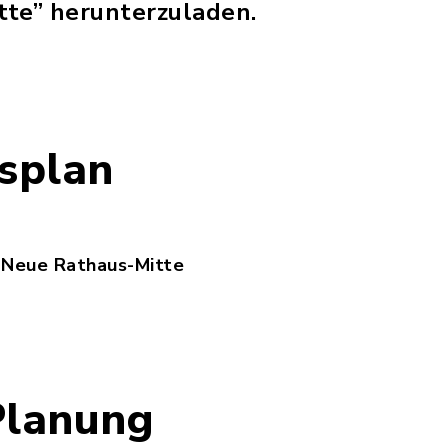
te” herunterzuladen.
splan
 Neue Rathaus-Mitte
bauungsplan_Neue_Rathaus-Mitte.pdf, Dateierwei
Planung