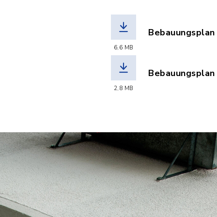
Bebauungsplan 
(Dateiname: Ko
6,6 MB
Bebauungsplan 
(Dateiname: Ve
2,8 MB