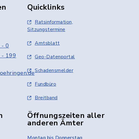
en
Quicklinks
Ratsinformation,
Sitzungstermine
Amtsblatt
 - 0
 - 199
Geo-Datenportal
Schadensmelder
oehringen.de
Fundbüro
Breitband
n
Öffnungszeiten aller
anderen Ämter
Montag bis Donnerstag