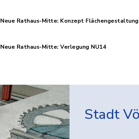
Neue Rathaus-Mitte: Konzept Flächengestaltung
nzept_Flaechengestaltung.pdf, Dateierweiterung:
Neue Rathaus-Mitte: Verlegung NU14
rlegung_NU14_Strassenbau.pdf, Dateierweiterung
Stadt V