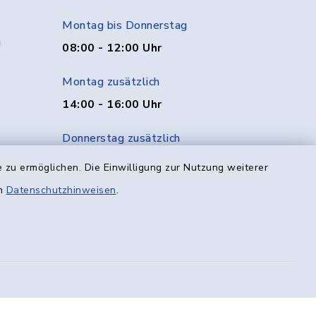
Montag bis Donnerstag
g
08:00 - 12:00 Uhr
Montag zusätzlich
14:00 - 16:00 Uhr
Donnerstag zusätzlich
14:00 - 18:00 Uhr
 zu ermöglichen. Die Einwilligung zur Nutzung weiterer
en
Datenschutzhinweisen
.
Freitag
08:00 - 12:00 Uhr