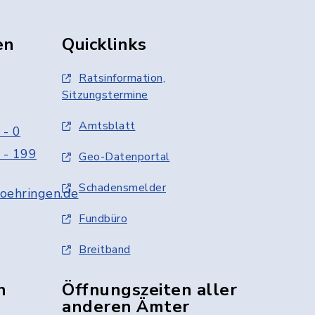
en
Quicklinks
Ratsinformation,
Sitzungstermine
Amtsblatt
 - 0
 - 199
Geo-Datenportal
Schadensmelder
oehringen.de
Fundbüro
Breitband
n
Öffnungszeiten aller
anderen Ämter