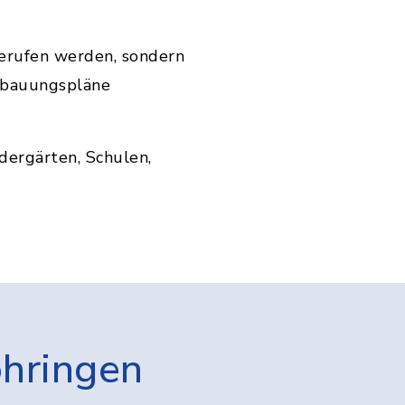
erufen werden, sondern
ebauungspläne
dergärten, Schulen,
öhringen