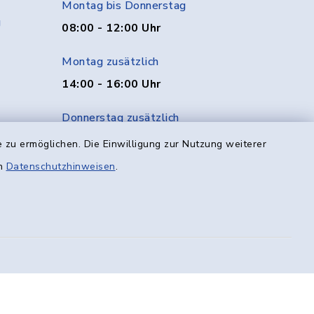
Montag bis Donnerstag
g
08:00 - 12:00 Uhr
Montag zusätzlich
14:00 - 16:00 Uhr
Donnerstag zusätzlich
14:00 - 18:00 Uhr
 zu ermöglichen. Die Einwilligung zur Nutzung weiterer
en
Datenschutzhinweisen
.
Freitag
08:00 - 12:00 Uhr
efreiheit
Datenschutz
Impressum