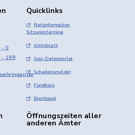
en
Quicklinks
Ratsinformation,
Sitzungstermine
Amtsblatt
 - 0
 - 199
Geo-Datenportal
Schadensmelder
oehringen.de
Fundbüro
Breitband
n
Öffnungszeiten aller
anderen Ämter