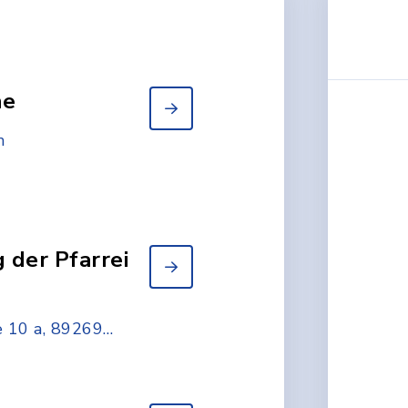
he
n
 der Pfarrei