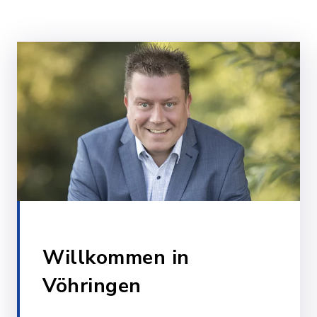
Wohnzimmerkonzer
Aug
16
Wine (I)
altes Sportheim Illerber
TrauerCAFÉ
Aug
20
Pfarrheim St. Michael, Kolpingstraße 4,
89269 Vöhringen
Willkommen in
Vöhringen
Stammtisch der Be
Aug