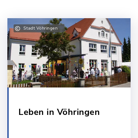
t mit Red
Stadt Vöhringen
g
Leben in Vöhringen
rgfreunde