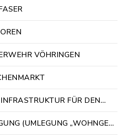
FASER
IOREN
EUERWEHR VÖHRINGEN
CHENMARKT
INFRASTRUKTUR FÜR DEN
GLASFASERAUSBAU
EGUNG (UMLEGUNG „WOHNGEB.
ST“)