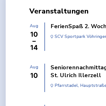
Veranstaltungen
FerienSpaß 2. Woc
Aug
10
SCV Sportpark Vöhringe
–
14
Seniorennachmittag
Aug
10
St. Ulrich Illerzell
Pfarrstadel, Hauptstraße 10 a, 89269
Vöhringen-Illerzell