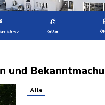
ige ich wo
Kultur
Ö
ten und Bekanntmach
Alle