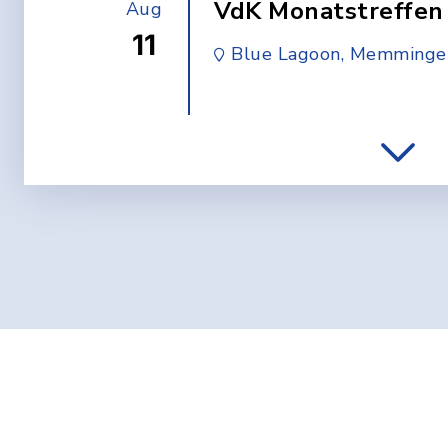
VdK Monatstreffen 
Aug
11
Blue Lagoon, Memminger Str. 63,
Vöhringen
Wohnzimmerkonzer
Aug
12
Sparks (CZ)
altes Sportheim Illerber
Stadtmuseum Vöhr
Aug
16
geschlossen!!
Ulmer Str. 25, Vöhringen